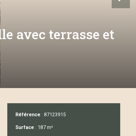
e avec terrasse et
Référence
87123915
Surface
187 m²